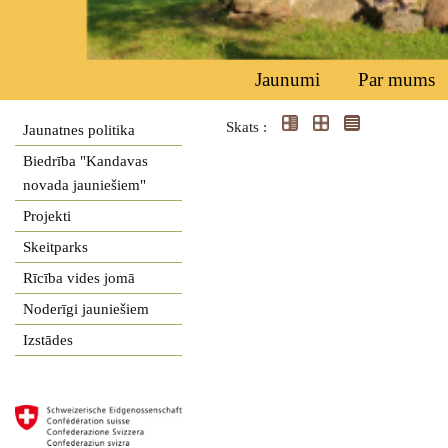
Jaunumi
Par mums
Skats :
Jaunatnes politika
Biedrība "Kandavas
novada jauniešiem"
Projekti
Skeitparks
Rīcība vides jomā
Noderīgi jauniešiem
Izstādes