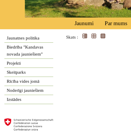
Jaunumi
Par mums
Skats :
Jaunatnes politika
Biedrība "Kandavas
novada jauniešiem"
Projekti
Skeitparks
Rīcība vides jomā
Noderīgi jauniešiem
Izstādes