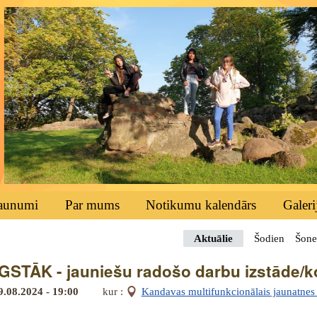
aunumi
Par mums
Notikumu kalendārs
Galeri
Aktuālie
Šodien
Šone
STĀK - jauniešu radošo darbu izstāde/
9.08.2024 - 19:00
kur :
Kandavas multifunkcionālais jaunatnes i