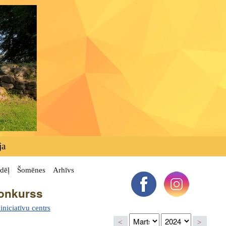
ja
dēļ
Šomēnes
Arhīvs
konkurss
niciatīvu centrs
<
>