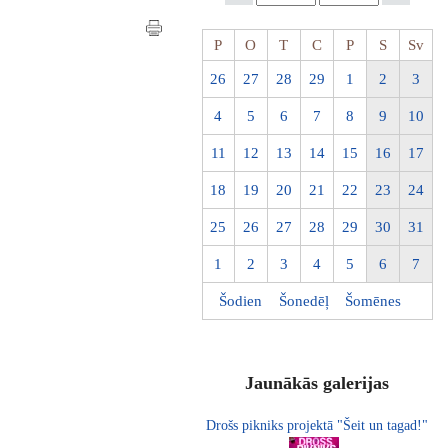
P
O
T
C
P
S
Sv
26
27
28
29
1
2
3
4
5
6
7
8
9
10
11
12
13
14
15
16
17
18
19
20
21
22
23
24
25
26
27
28
29
30
31
1
2
3
4
5
6
7
Šodien
Šonedēļ
Šomēnes
Jaunākās galerijas
Drošs pikniks projektā "Šeit un tagad!"