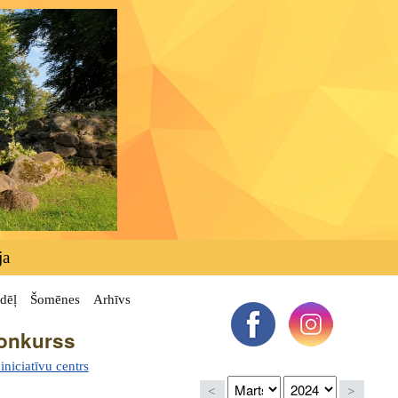
ja
dēļ
Šomēnes
Arhīvs
konkurss
niciatīvu centrs
<
>