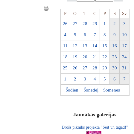
P
O
T
C
P
S
Sv
26
27
28
29
1
2
3
4
5
6
7
8
9
10
11
12
13
14
15
16
17
18
19
20
21
22
23
24
25
26
27
28
29
30
31
1
2
3
4
5
6
7
Šodien
Šonedēļ
Šomēnes
Jaunākās galerijas
Drošs pikniks projektā "Šeit un tagad!"