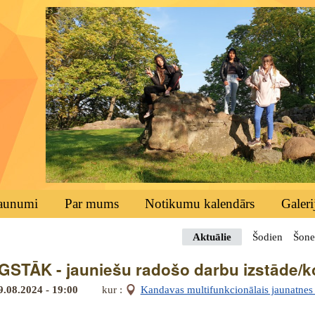
aunumi
Par mums
Notikumu kalendārs
Galeri
Aktuālie
Šodien
Šone
STĀK - jauniešu radošo darbu izstāde/
9.08.2024 - 19:00
kur :
Kandavas multifunkcionālais jaunatnes i