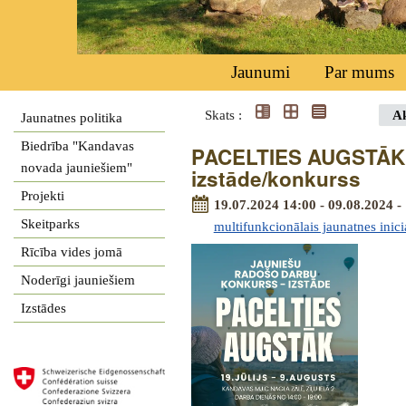
Jaunumi
Par mums
Skats :
Ak
Jaunatnes politika
Biedrība "Kandavas
PACELTIES AUGSTĀK -
novada jauniešiem"
izstāde/konkurss
Projekti
19.07.2024 14:00 - 09.08.2024 -
Skeitparks
multifunkcionālais jaunatnes inici
Rīcība vides jomā
Noderīgi jauniešiem
Izstādes