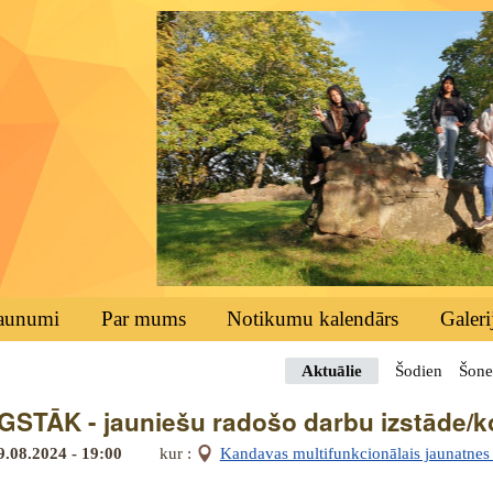
aunumi
Par mums
Notikumu kalendārs
Galeri
Aktuālie
Šodien
Šone
STĀK - jauniešu radošo darbu izstāde/
9.08.2024 - 19:00
kur :
Kandavas multifunkcionālais jaunatnes i