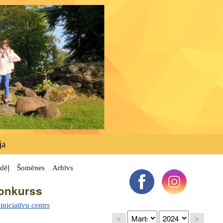
ja
dēļ
Šomēnes
Arhīvs
konkurss
niciatīvu centrs
<
>