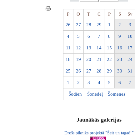
P
O
T
C
P
S
Sv
26
27
28
29
1
2
3
4
5
6
7
8
9
10
11
12
13
14
15
16
17
18
19
20
21
22
23
24
25
26
27
28
29
30
31
1
2
3
4
5
6
7
Šodien
Šonedēļ
Šomēnes
Jaunākās galerijas
Drošs pikniks projektā "Šeit un tagad!"