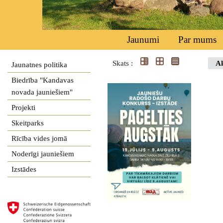
Jaunumi
Par mums
Skats :
Ak
Jaunatnes politika
Biedrība "Kandavas
novada jauniešiem"
Projekti
Skeitparks
Rīcība vides jomā
Noderīgi jauniešiem
Izstādes