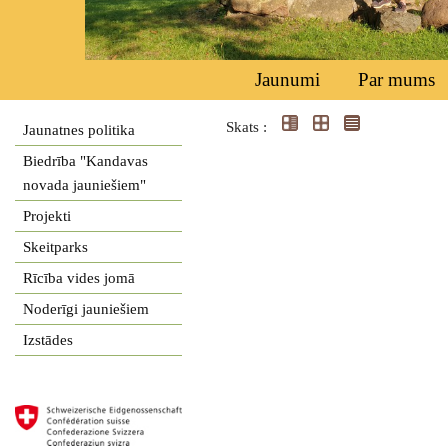
Jaunumi
Par mums
Skats :
Jaunatnes politika
Biedrība "Kandavas
novada jauniešiem"
Projekti
Skeitparks
Rīcība vides jomā
Noderīgi jauniešiem
Izstādes