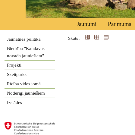
Jaunumi
Par mums
Skats :
Jaunatnes politika
Biedrība "Kandavas
novada jauniešiem"
Projekti
Skeitparks
Rīcība vides jomā
Noderīgi jauniešiem
Izstādes