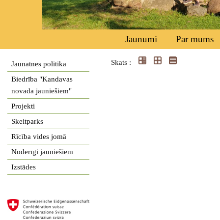
Jaunumi
Par mums
Skats :
Jaunatnes politika
Biedrība "Kandavas
novada jauniešiem"
Projekti
Skeitparks
Rīcība vides jomā
Noderīgi jauniešiem
Izstādes