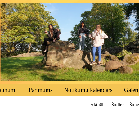
aunumi
Par mums
Notikumu kalendārs
Galeri
Aktuālie
Šodien
Šone