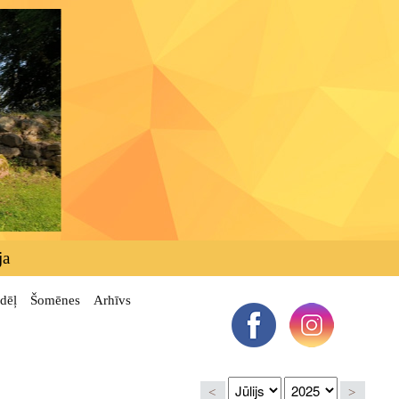
ja
dēļ
Šomēnes
Arhīvs
<
>