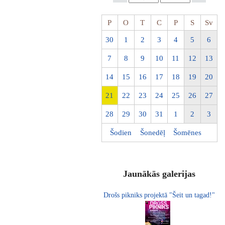
P
O
T
C
P
S
Sv
30
1
2
3
4
5
6
7
8
9
10
11
12
13
14
15
16
17
18
19
20
21
22
23
24
25
26
27
28
29
30
31
1
2
3
Šodien
Šonedēļ
Šomēnes
Jaunākās galerijas
Drošs pikniks projektā "Šeit un tagad!"