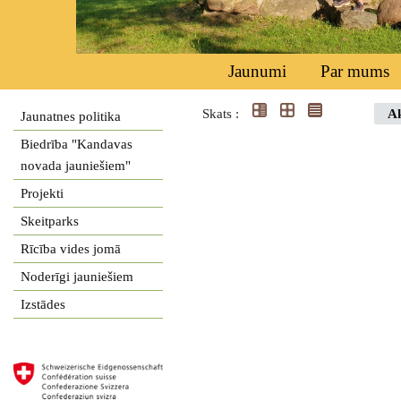
Jaunumi
Par mums
Skats :
Ak
Jaunatnes politika
Biedrība "Kandavas
novada jauniešiem"
Projekti
Skeitparks
Rīcība vides jomā
Noderīgi jauniešiem
Izstādes