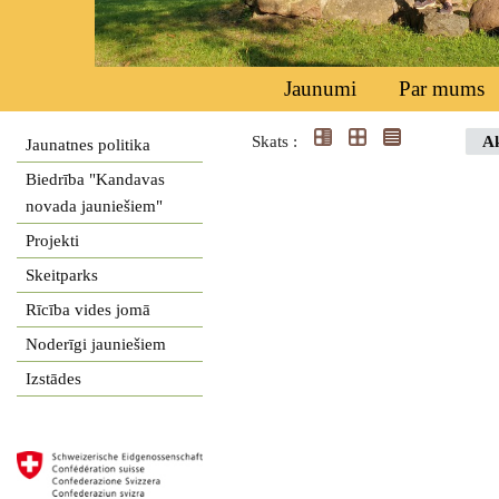
Jaunumi
Par mums
Skats :
Ak
Jaunatnes politika
Biedrība "Kandavas
novada jauniešiem"
Projekti
Skeitparks
Rīcība vides jomā
Noderīgi jauniešiem
Izstādes