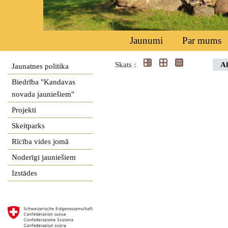
Jaunumi
Par mums
Skats :
Ak
Jaunatnes politika
Biedrība "Kandavas
novada jauniešiem"
Projekti
Skeitparks
Rīcība vides jomā
Noderīgi jauniešiem
Izstādes