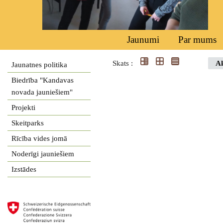
Jaunumi
Par mums
Skats :
Ak
Jaunatnes politika
Biedrība "Kandavas
novada jauniešiem"
Projekti
Skeitparks
Rīcība vides jomā
Noderīgi jauniešiem
Izstādes