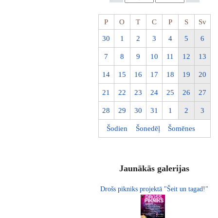
P
O
T
C
P
S
Sv
30
1
2
3
4
5
6
7
8
9
10
11
12
13
14
15
16
17
18
19
20
21
22
23
24
25
26
27
28
29
30
31
1
2
3
Šodien
Šonedēļ
Šomēnes
Jaunākās galerijas
Drošs pikniks projektā "Šeit un tagad!"