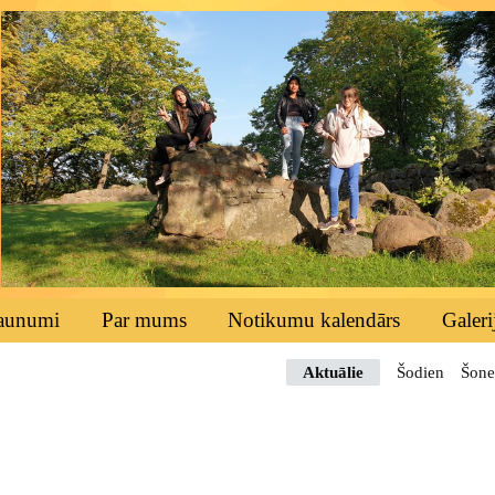
aunumi
Par mums
Notikumu kalendārs
Galeri
Aktuālie
Šodien
Šone