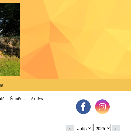
ja
dēļ
Šomēnes
Arhīvs
<
>