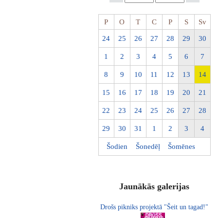
P
O
T
C
P
S
Sv
24
25
26
27
28
29
30
1
2
3
4
5
6
7
8
9
10
11
12
13
14
15
16
17
18
19
20
21
22
23
24
25
26
27
28
29
30
31
1
2
3
4
Šodien
Šonedēļ
Šomēnes
Jaunākās galerijas
Drošs pikniks projektā "Šeit un tagad!"