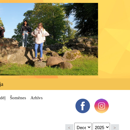
ja
dēļ
Šomēnes
Arhīvs
<
>