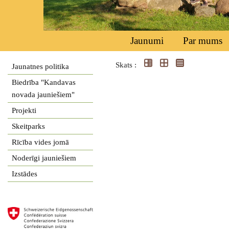
Jaunumi
Par mums
Skats :
Jaunatnes politika
Biedrība "Kandavas
novada jauniešiem"
Projekti
Skeitparks
Rīcība vides jomā
Noderīgi jauniešiem
Izstādes