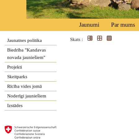
Jaunumi
Par mums
Skats :
Jaunatnes politika
Biedrība "Kandavas
novada jauniešiem"
Projekti
Skeitparks
Rīcība vides jomā
Noderīgi jauniešiem
Izstādes