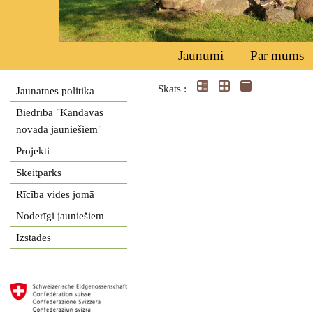
Jaunumi
Par mums
Skats :
Jaunatnes politika
Biedrība "Kandavas
novada jauniešiem"
Projekti
Skeitparks
Rīcība vides jomā
Noderīgi jauniešiem
Izstādes