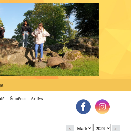
ja
dēļ
Šomēnes
Arhīvs
<
>