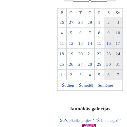
P
O
T
C
P
S
Sv
26
27
28
29
1
2
3
4
5
6
7
8
9
10
11
12
13
14
15
16
17
18
19
20
21
22
23
24
25
26
27
28
29
30
31
1
2
3
4
5
6
7
Šodien
Šonedēļ
Šomēnes
Jaunākās galerijas
Drošs pikniks projektā "Šeit un tagad!"